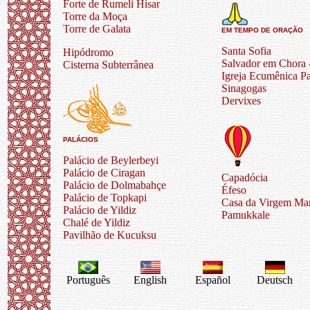
Forte de Rumeli Hisar
Torre da Moça
Torre de Galata
EM TEMPO DE ORAÇÃO
Santa Sofia
Hipódromo
Salvador em Chora 
Cisterna Subterrânea
Igreja Ecumênica Pa
Sinagogas
Dervixes
PALÁCIOS
Palácio de Beylerbeyi
Palácio de Ciragan
Capadócia
Palácio de Dolmabahçe
Éfeso
Palácio de Topkapi
Casa da Virgem Mar
Palácio de Yildiz
Pamukkale
Chalé de Yildiz
Pavilhão de Kucuksu
Português
English
Español
Deutsch