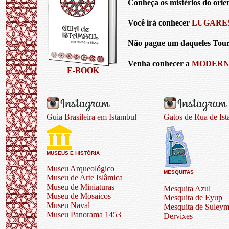
Conheça os mistérios do orie
Você irá conhecer
LUGARE
Não pague um daqueles Tours
Venha conhecer a
MODERN
E-BOOK
Guia Brasileira em Istambul
Gatos de Rua de Is
MUSEUS E HISTÓRIA
Museu Arqueológico
MESQUITAS
Museu de Arte Islâmica
Museu de Miniaturas
Mesquita Azul
Museu de Mosaicos
Mesquita de Eyup
Museu Naval
Mesquita de Suleym
Museu Panorama 1453
Dervixes