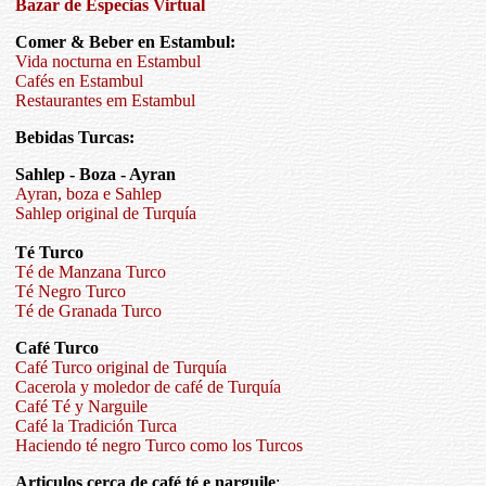
Bazar de Especias Virtual
Comer & Beber en Estambul:
Vida nocturna en Estambul
Cafés en Estambul
Restaurantes em Estambul
Bebidas Turcas:
Sahlep - Boza - Ayran
Ayran, boza e Sahlep
Sahlep original de Turquía
Té Turco
Té de Manzana Turco
Té Negro Turco
Té de Granada Turco
Café Turco
Café Turco original de Turquía
Cacerola y moledor de café de Turquía
Café Té y Narguile
Café la Tradición Turca
Haciendo té negro Turco como los Turcos
Articulos cerca de café té e narguile
: