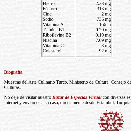
Hierro
2.33 mg
Fósforo
313 mg
Cinc
2 mg
Sodio
736 mg
Vitamina A
166 iu
Tiamina B1
0.20 mg
Riboflavina B2
0.19 mg
Niacina
7.69 mg
Vitamina C
3 mg
Colesterol
92 mg
Biografía
Muestras del Arte Culinario Turco, Ministerio de Cultura, Consejo d
Culturas.
No deje de visitar nuestro
Bazar de Especias Virtual
con diversas e
Internet y enviamos a su casa, directamente desde Estambul, Turquía