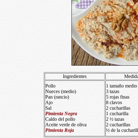
Ingredientes
Medid
Pollo
1 tamaño medio
Nueces (medio)
3 tazas
Pan (rancio)
5 rojas finas
Ajo
8 clavos
Sal
2 cucharillas
Pimienta Negra
1 cucharilla
Caldo del pollo
2 ½ tazas
Aceite verde de oliva
2 cucharillas
Pimienta Roja
½ de la cucharil