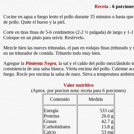
Receta
- 6 porcione
Cocine en agua a fuego lento el pollo durante 35 minutos o hasta que el
de pollo. Quite el hueso y la piel.
Corte en tiras finas de 5-6 centímetros (2-2 ½ pulgada) de largo y 1-
Coloque en un plato para servir. Resérvelo.
Mezcle bien las nueces trituradas, el pan en rodajas finas (triturado y
en un triturador de comida. Triturelo todo muy bien.
Agregue la
Pimienta Negra
, la sal y el caldo del pollo mezclándolo
consistencia de una salsa blanca. Vierta encima del pollo. Calentar ac
fuego. Rocíe por encima la salsa de nuez. Sirva a temperatura ambien
Valor nutritivo
(Aprox. por porcion nota: receta para 6 porciones)
Contenido
Medida
Energía
533 cal
Proteína
26.6 g
Grasas
42.7 g
Carbohidratos
13.8 g
Calcio
53 mg