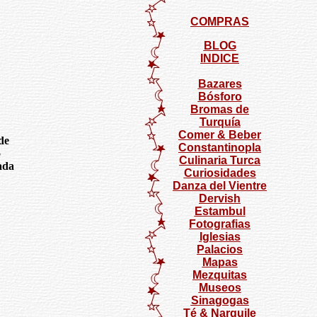
COMPRAS
BLOG
INDICE
Bazares
Bósforo
Bromas de
Turquía
Comer & Beber
de
Constantinopla
o
Culinaria Turca
ada
Curiosidades
Danza del Vientre
Dervish
Estambul
Fotografias
Iglesias
Palacios
Mapas
Mezquitas
Museos
Sinagogas
Té & Narguile